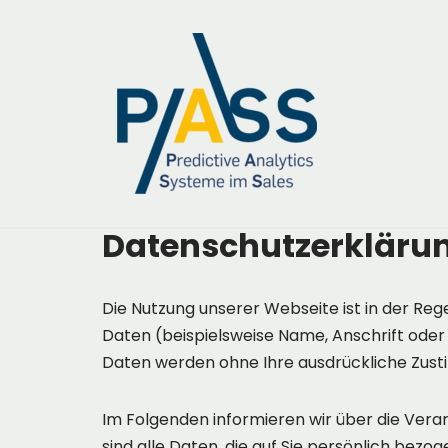
Zum
Inhalt
springen
Datenschutzerkläru
Die Nut­zung un­se­rer Web­sei­te ist in der Reg
Daten (bei­spiels­wei­se Name, An­schrift oder E
Daten wer­den ohne Ihre aus­drück­li­che Zu­st
Im Folgenden informieren wir über die Ver
sind alle Daten, die auf Sie persönlich be