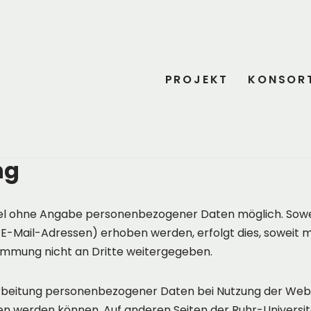
PROJEKT
KONSOR
ng
el ohne An­ga­be per­so­nen­be­zo­ge­ner Daten mög­lich. So­wei
-Mail-Adres­sen) er­ho­ben wer­den, er­folgt dies, so­weit mög
im­mung nicht an Drit­te wei­ter­ge­geben.
arbeitung personenbezogener Daten bei Nutzung der Web
zogen werden können. Auf anderen Seiten der Ruhr-Unive