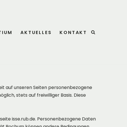
TIUM
AKTUELLES
KONTAKT
t auf un­se­ren Sei­ten per­so­nen­be­zo­ge­ne
­lich, stets auf frei­williger Basis. Diese
seite isse.rub.de. Personenbezogene Daten
rsität Bochum können andere Bedingungen