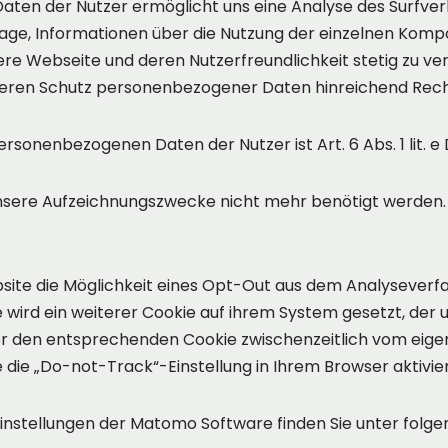
en der Nutzer ermöglicht uns eine Analyse des Surfverhal
age, Informationen über die Nutzung der einzelnen Kom
ere Webseite und deren Nutzerfreundlichkeit stetig zu ve
 deren Schutz personenbezogener Daten hinreichend Rec
rsonenbezogenen Daten der Nutzer ist Art. 6 Abs. 1 lit. 
unsere Aufzeichnungszwecke nicht mehr benötigt werden. I
site die Möglichkeit eines Opt-Out aus dem Analyseverf
 wird ein weiterer Cookie auf ihrem System gesetzt, der 
tzer den entsprechenden Cookie zwischenzeitlich vom eig
e die „Do-not-Track“-Einstellung in Ihrem Browser aktivie
instellungen der Matomo Software finden Sie unter folg