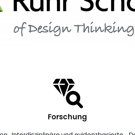
Forschung
ion
Interdisziplinäre und evidenzbasierte
D