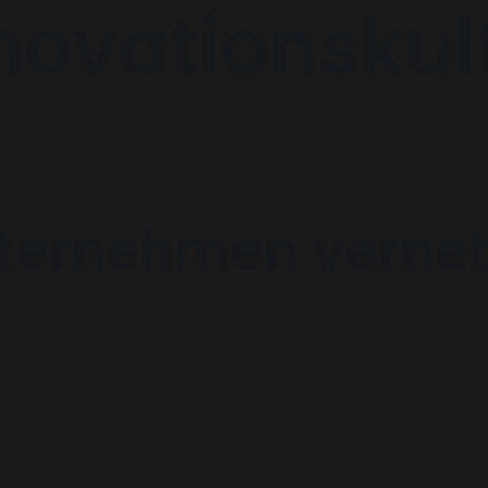
novations
kul
Unternehmen
|