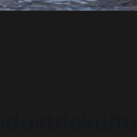
ndustrie
kultu