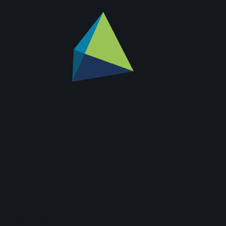
inking-
Geben Sie Feedback und
turiert
erleben Sie, wie frische Ideen
und innovative Ansätze
n.
entstehen.
erungen einbringen.
llenge Ihres Unternehmens.