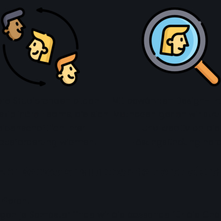
re Studierenden bilden
Mit bewährten Design-Th
isziplinäre Teams, die sich
Methoden gehen wir struk
eidenschaftlich Ihrer
und kreativ an die
ausforderung widmen.
Lösungsfindung hera
jedem Semester spannende Herausford
iieren.
gen je Semester finde wir die passende für die Cha