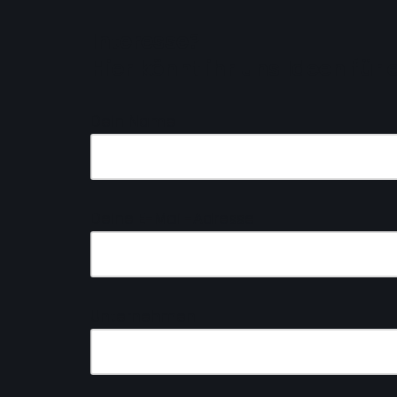
Interesse?
Hier könnt ihr uns Ideen fü
Dein Name
Deine E-Mail-Adresse
Unternehmen