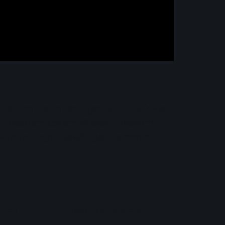
uellen Herausforderungen vor, und lassen
n von akademischem Wissen, frischem
ausforderungen bewältigen, sondern
nden
Innovation erleben