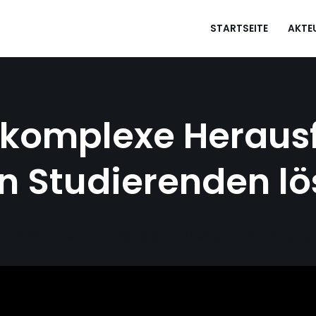
STARTSEITE
AKTE
t komplexe Heraus
n Studierenden lö
en wir die Ruhr School of Design Thinking 