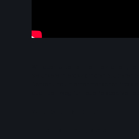
Wir laden Unternehmen herzlich ein, Teil
Sie unsere interdisziplinären Studiere
Denken und unternehmerischer Praxis en
auch den Weg für neue Perspektiven e
Wie es funktioniert:
Herausforderung stellen