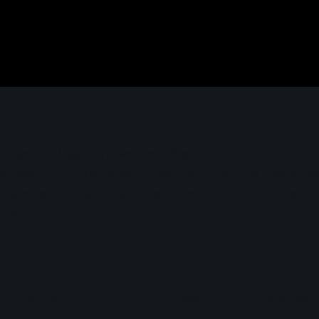
 unserer Mission zu werden. Stellen Sie uns Ihre akt
nden kreativ an Lösungen arbeiten. Durch die Fusio
tstehen einzigartige Ideen, die nicht nur Ihre Her
bnen.
Teams finden
Design Thinking anwe