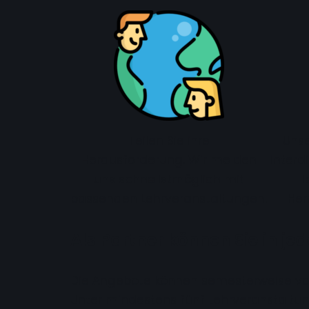
Teilen Sie ihre
Unse
Herausforderung. Wir melden
interd
uns schnellstmöglich mit
l
passenden Lehrveranstaltungen.
Her
Als Partner können Sie in 
Die Angebote können semesterweise var
Unter mindestens fünf Lehrveranstaltun