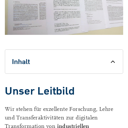
Inhalt
Unser Leitbild
Unser Leitbild
Laufende Projekte
Abgeschlossene Projekte
Publikationen
Wir stehen für exzellente Forschung, Lehre
und Transferaktivitäten zur digitalen
industriellen
Transformation von