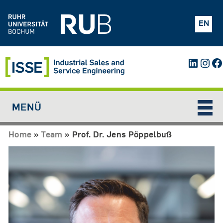
Jump to navigation
EN
Linked
Inst
F
MENÜ
Home
»
Team
»
Prof. Dr. Jens Pöppelbuß